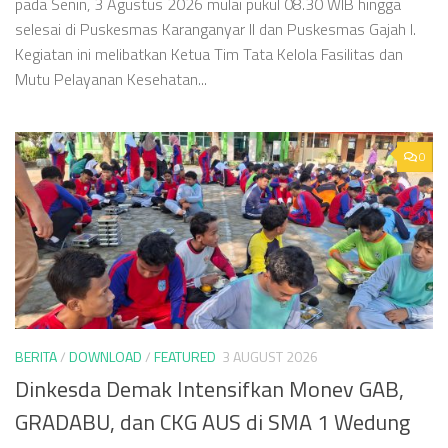
pada Senin, 3 Agustus 2026 mulai pukul 08.30 WIB hingga
selesai di Puskesmas Karanganyar II dan Puskesmas Gajah I.
Kegiatan ini melibatkan Ketua Tim Tata Kelola Fasilitas dan
Mutu Pelayanan Kesehatan...
0
BERITA
/
DOWNLOAD
/
FEATURED
3 AUGUST 2026
Dinkesda Demak Intensifkan Monev GAB,
GRADABU, dan CKG AUS di SMA 1 Wedung