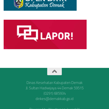
Dinas Kesehatan Kabupaten Demak
Jl. Sultan Hadiwijaya 44 Demak 59515
(0291) 685934
dinkes@demakkab.go.id