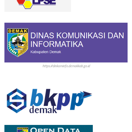
https://dinkominfo.demakkab.go.id