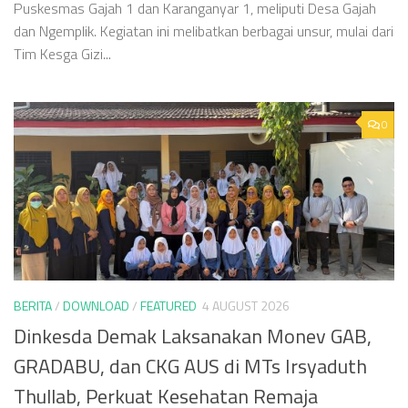
Puskesmas Gajah 1 dan Karanganyar 1, meliputi Desa Gajah
dan Ngemplik. Kegiatan ini melibatkan berbagai unsur, mulai dari
Tim Kesga Gizi...
0
BERITA
/
DOWNLOAD
/
FEATURED
4 AUGUST 2026
Dinkesda Demak Laksanakan Monev GAB,
GRADABU, dan CKG AUS di MTs Irsyaduth
Thullab, Perkuat Kesehatan Remaja