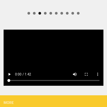
Apel Ambulance Untuk Hari Raya Idul Fitri 2019
MORE