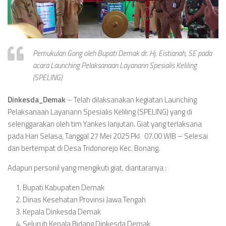
Pemukulan Gong oleh Bupati Demak dr. Hj. Eistianah, SE pada
acara Launching Pelaksanaan Layanann Spesialis Keliling
(SPELING)
Dinkesda_Demak
– Telah dilaksanakan kegiatan Launching
Pelaksanaan Layanann Spesialis Keliling (SPELING) yang di
selenggarakan oleh tim Yankes lanjutan. Giat yang terlaksana
pada Hari Selasa, Tanggal 27 Mei 2025 Pkl 07.00 WIB – Selesai
dan bertempat di Desa Tridonorejo Kec. Bonang.
Adapun personil yang mengikuti giat, diantaranya :
Bupati Kabupaten Demak
Dinas Kesehatan Provinsi Jawa Tengah
Kepala Dinkesda Demak
Seluruh Kepala Bidang Dinkesda Demak