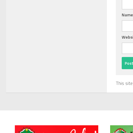
Nam
Websi
This sit