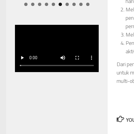
har
Mel
pen
per
Mel
Pen
akti
Dari pe
untuk m
multi-o
YOU