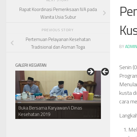
Pem
Rapat Koordinasi Pemeriksaan IVA pada
Wanita Usia Subur
Kus
PREVIOUS STORY
Pertemuan Pelayanan Kesehatan
BY
ADMI
Tradisional dan Asman Toga
GALERI KEGIATAN
Senin (
Program
Menular
kusta d
cara me
Buka Bersama Karyawan/i Dinas
Kesehatan 2019
Kunjungan DPRD Kab. Indramayu
Langkah
Mel