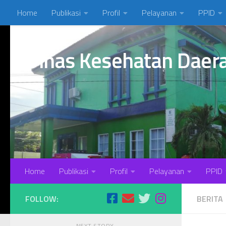
Home
Publikasi
Profil
Pelayanan
PPID
Skip to content
Dinas Kesehatan Daer
Home
Publikasi
Profil
Pelayanan
PPID
FOLLOW:
BERITA
NEXT STORY