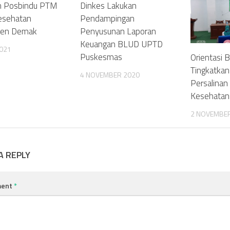
n Posbindu PTM
0
Dinkes Lakukan
0
esehatan
Pendampingan
ten Demak
Penyusunan Laporan
Keuangan BLUD UPTD
2021
Puskesmas
Orientasi 
Tingkatkan
4 NOVEMBER 2020
Persalinan 
Kesehatan
2 NOVEMBE
A REPLY
ent
*