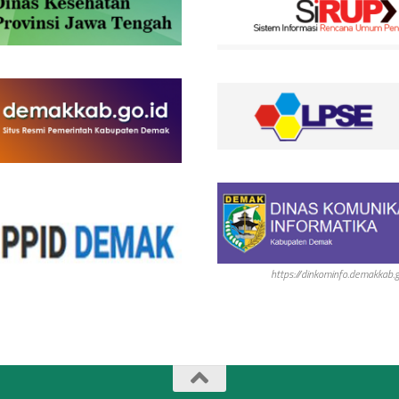
https://dinkominfo.demakkab.g