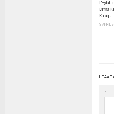
Kegiata
Dinas K
Kabupa
8 APRIL 
LEAVE 
Comm