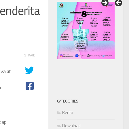
enderita
SHARE
yakit
an
CATEGORIES
Berita
tiap
Download