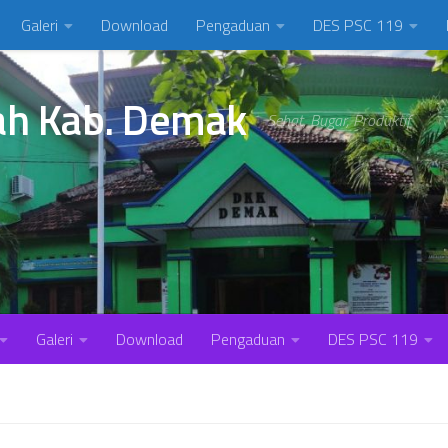
Galeri
Download
Pengaduan
DES PSC 119
ah Kab. Demak
Sehat, Bugar, Produktif
Galeri
Download
Pengaduan
DES PSC 119